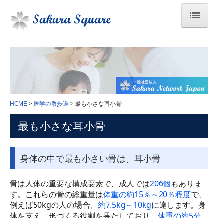
HOME
臓器のはたらき
医学の散歩道
HOME
医学の散歩道
最も小さな耳小骨
人間ドックの結果の見方
最も小さな耳小骨
身体検査
血液学検査
⾝体の中で最も⼩さい⾻は、⽿⼩⾻
生化学検査
骨は人体の重要な構成要素で、成人では
206個
もありま
す。これらの骨の総重量は
体重の約15％～20％程度
で、
免疫血清学的検査
例えば50kgの人の場合、
約7.5kg～10kg
に達します。身
体を支え、形づくる役割を果たしており、
体重の約5分
感染症検査