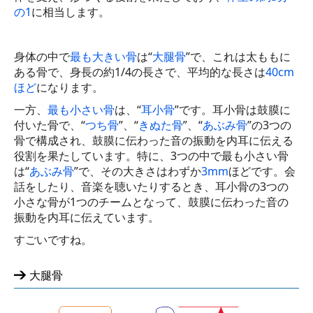
の1
に相当します。
腫瘍関連検査
身体の中で
最も大きい骨
は“
大腿骨
”で、これは太ももに
血液型検査
ある骨で、身長の約1/4の長さで、平均的な長さは
40cm
ほど
になります。
一般検査
一方、
最も⼩さい⾻
は、“
⽿⼩⾻
”です。⽿⼩⾻は⿎膜に
生理学的検査
付いた骨で、“
つち⾻
”、“
きぬた⾻
”、“
あぶみ⾻
”の3つの
⾻で構成され、⿎膜に伝わった⾳の振動を内⽿に伝える
消化管検査
役割を果たしています。特に、3つの中で最も小さい骨
は“
あぶみ⾻
”で、その大きさはわずか
3mm
ほどです。会
画像検査
話をしたり、音楽を聴いたりするとき、耳小骨の3つの
小さな骨が1つのチームとなって、⿎膜に伝わった⾳の
眼科的検査
振動を内⽿に伝えています。
耳鼻科的検査
すごいですね。
婦人科的検査
大腿骨
健康セミナー