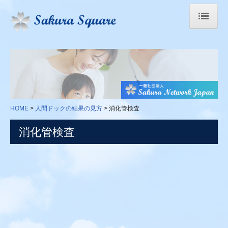
HOME
臓器のはたらき
医学の散歩道
HOME
人間ドックの結果の見方
消化管検査
人間ドックの結果の見方
消化管検査
身体検査
血液学検査
生化学検査
免疫血清学的検査
感染症検査