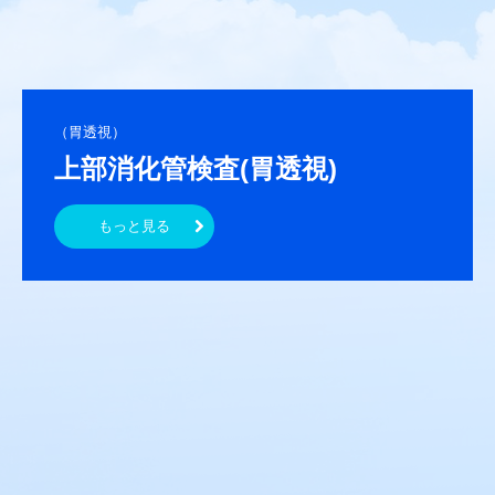
腫瘍関連検査
血液型検査
（胃透視）
一般検査
上部消化管検査(胃透視)
生理学的検査
もっと見る
消化管検査
画像検査
眼科的検査
耳鼻科的検査
婦人科的検査
健康セミナー