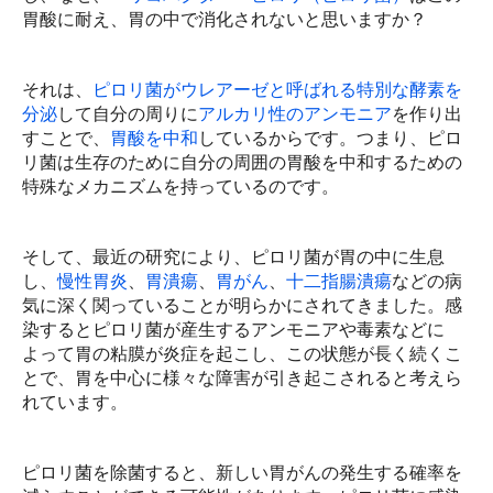
胃酸に耐え、胃の中で消化されないと思いますか？
腫瘍関連検査
それは、
ピロリ菌がウレアーゼと呼ばれる特別な酵素を
血液型検査
分泌
して自分の周りに
アルカリ性のアンモニア
を作り出
すことで、
胃酸を中和
しているからです。つまり、ピロ
一般検査
リ菌は生存のために自分の周囲の胃酸を中和するための
特殊なメカニズムを持っているのです。
生理学的検査
消化管検査
そして、最近の研究により、ピロリ菌が胃の中に生息
し、
慢性胃炎
、
胃潰瘍
、
胃がん
、
十二指腸潰瘍
などの病
画像検査
気に深く関っていることが明らかにされてきました。感
眼科的検査
染するとピロリ菌が産生するアンモニアや毒素などに
よって胃の粘膜が炎症を起こし、この状態が長く続くこ
耳鼻科的検査
とで、胃を中心に様々な障害が引き起こされると考えら
れています。
婦人科的検査
ピロリ菌を除菌すると、新しい胃がんの発生する確率を
健康セミナー