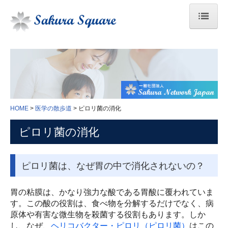
HOME
臓器のはたらき
医学の散歩道
HOME
医学の散歩道
ピロリ菌の消化
人間ドックの結果の見方
ピロリ菌の消化
身体検査
血液学検査
ピロリ菌は、なぜ胃の中で消化されないの？
生化学検査
胃の粘膜は、かなり強力な酸である胃酸に覆われていま
す。この酸の役割は、食べ物を分解するだけでなく、病
免疫血清学的検査
原体や有害な微生物を殺菌する役割もあります。しか
し、なぜ、
ヘリコバクター・ピロリ（ピロリ菌）
はこの
感染症検査