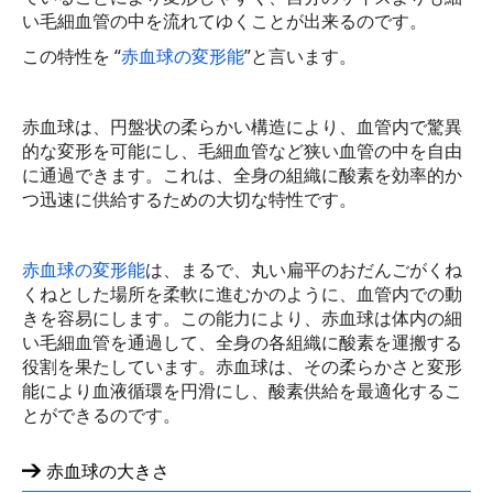
い毛細血管の中を流れてゆくことが出来るのです。
腫瘍関連検査
この特性を “
赤血球の変形能
”と言います。
血液型検査
赤血球は、円盤状の柔らかい構造により、血管内で驚異
一般検査
的な変形を可能にし、毛細血管など狭い血管の中を自由
に通過できます。これは、全身の組織に酸素を効率的か
生理学的検査
つ迅速に供給するための大切な特性です。
消化管検査
赤血球の変形能
は、まるで、丸い扁平のおだんごがくね
画像検査
くねとした場所を柔軟に進むかのように、血管内での動
きを容易にします。この能力により、赤血球は体内の細
眼科的検査
い毛細血管を通過して、全身の各組織に酸素を運搬する
役割を果たしています。赤血球は、その柔らかさと変形
耳鼻科的検査
能により血液循環を円滑にし、酸素供給を最適化するこ
とができるのです。
婦人科的検査
赤血球の大きさ
健康セミナー