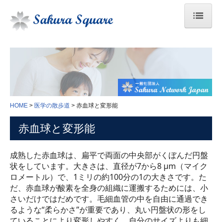
HOME
臓器のはたらき
医学の散歩道
HOME
医学の散歩道
赤血球と変形能
人間ドックの結果の見方
赤血球と変形能
身体検査
成熟した赤血球は、扁平で両面の中央部がくぼんだ円盤
血液学検査
状をしています。大きさは、直径が7から8 μm（マイク
ロメートル）で、1ミリの約100分の1の大きさです。た
生化学検査
だ、赤血球が酸素を全身の組織に運搬するためには、小
さいだけではだめです。毛細血管の中を自由に通過でき
免疫血清学的検査
るような“柔らかさ”が重要であり、丸い円盤状の形をし
ていることにより変形しやすく、自分のサイズよりも細
感染症検査