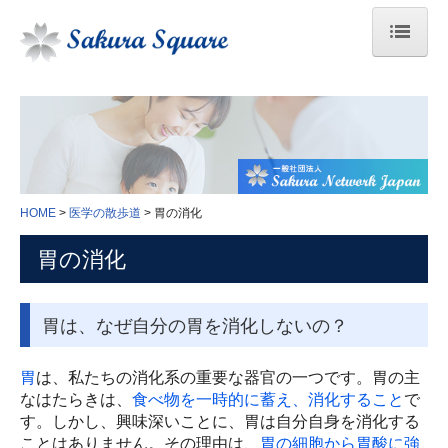
HOME
臓器のはたらき
医学の散歩道
HOME
医学の散歩道
胃の消化
人間ドックの結果の見方
胃の消化
身体検査
血液学検査
胃は、なぜ自分の胃を消化しないの？
生化学検査
胃
は、私たちの消化系の重要な器官の一つです。胃の主
なはたらきは、
食べ物を一時的に蓄え、消化すること
で
免疫血清学的検査
す。しかし、興味深いことに、胃は自分自身を消化する
ことはありません。その理由は、
胃の細胞から胃酸に強
感染症検査