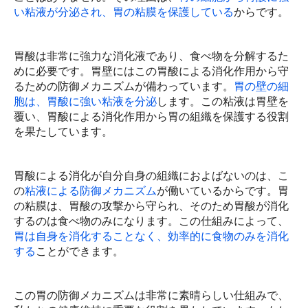
い粘液が分泌され、胃の粘膜を保護している
からです。
腫瘍関連検査
胃酸は非常に強力な消化液であり、食べ物を分解するた
血液型検査
めに必要です。胃壁にはこの胃酸による消化作用から守
るための防御メカニズムが備わっています。
胃の壁の細
一般検査
胞は、胃酸に強い粘液を分泌
します。この粘液は胃壁を
覆い、胃酸による消化作用から胃の組織を保護する役割
生理学的検査
を果たしています。
消化管検査
胃酸による消化が自分自身の組織におよばないのは、こ
画像検査
の
粘液による防御メカニズム
が働いているからです。胃
眼科的検査
の粘膜は、胃酸の攻撃から守られ、そのため胃酸が消化
するのは食べ物のみになります。この仕組みによって、
耳鼻科的検査
胃は自身を消化することなく、効率的に食物のみを消化
する
ことができます。
婦人科的検査
この胃の防御メカニズムは非常に素晴らしい仕組みで、
健康セミナー