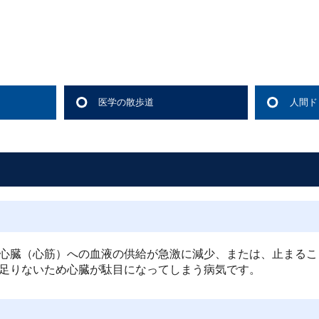
医学の散歩道
人間ド
身体検
血液学
生化学
免疫血
感染症
腫瘍関
血液型
一般検
生理学
消化管
画像検
眼科的
耳鼻科
婦人科
心臓（心筋）への血液の供給が急激に減少、または、止まるこ
足りないため心臓が駄目になってしまう病気です。