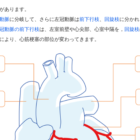
があります。
動脈
に分岐して、さらに左冠動脈は
前下行枝
、
回旋枝
に分かれ
冠動脈の前下行枝
は、左室前壁や心尖部、心室中隔を，
回旋枝
により、心筋梗塞の部位が変わってきます。