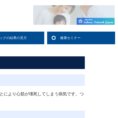
ックの結果の見方
健康セミナー
査
検査
検査
清学的検査
検査
連検査
検査
査
的検査
検査
査
検査
的検査
的検査
とにより心筋が壊死してしまう病気です。つ