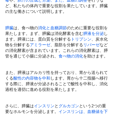
毒
や、
胆汁の合成と分泌、また、血糖の調整
を行うな
ど、私たちの体内で重要な役割を果たしています。膵臓
の主な働きについて説明します。
膵臓
は、食べ物の
消化と血糖調節
のために重要な役割を
果たします。まず、膵臓は消化酵素を含む
膵液を分泌
し
ます。膵液には、蛋白質を分解する
トリプシン
、炭水化
物を分解する
アミラーゼ
、脂肪を分解する
リパーゼ
など
の消化酵素が含まれています。これらの消化酵素は、膵
管を通じて小腸に分泌され、
食べ物の消化
を助けます。
また、膵液はアルカリ性を持っており、胃から送られて
くる
酸性の内容物を中和
します。胃から十二指腸へ移行
する際に、膵液が分泌されることで酸性を中和し、消化
過程を適切に進める役割を果たします。
さらに、膵臓は
インスリン
と
グルカゴン
という2つの重
要なホルモンを分泌します。
インスリンは、血糖値を下