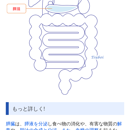
もっと詳しく!
膵臓
は、
膵液を分泌
し食べ物の消化や、有害な物質の
解