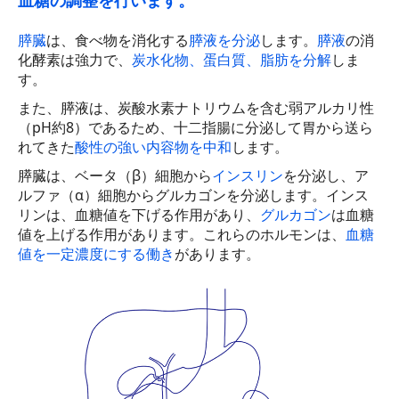
血糖の調整を行います。
腫瘍関連検査
膵臓
は、食べ物を消化する
膵液を分泌
します。
膵液
の消
化酵素は強力で、
炭水化物、蛋白質、脂肪を分解
しま
血液型検査
す。
また、膵液は、炭酸水素ナトリウムを含む弱アルカリ性
一般検査
（pH約8）であるため、十二指腸に分泌して胃から送ら
れてきた
酸性の強い内容物を中和
します。
生理学的検査
膵臓は、ベータ（β）細胞から
インスリン
を分泌し、ア
消化管検査
ルファ（α）細胞からグルカゴンを分泌します。インス
リンは、血糖値を下げる作用があり、
グルカゴン
は血糖
画像検査
値を上げる作用があります。これらのホルモンは、
血糖
値を一定濃度にする働き
があります。
眼科的検査
耳鼻科的検査
婦人科的検査
健康セミナー