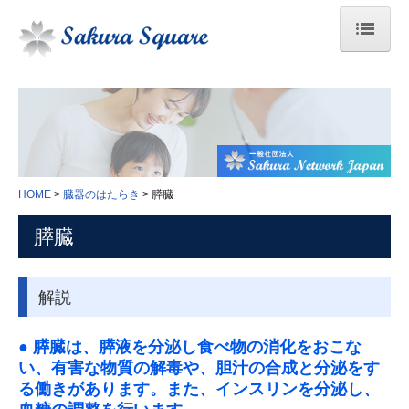
HOME
臓器のはたらき
医学の散歩道
HOME
臓器のはたらき
膵臓
人間ドックの結果の見方
膵臓
身体検査
血液学検査
解説
生化学検査
●
膵臓は、膵液を分泌し食べ物の消化をおこな
い、有害な物質の解毒や、胆汁の合成と分泌をす
免疫血清学的検査
る働きがあります。また、インスリンを分泌し、
感染症検査